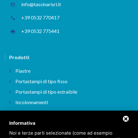
info@tassinarisrl.it
+39 0532 770417
+39 0532 775441
Prodotti
Piastre
Portastampi di tipo fisso
Portastampi di tipo estraibile
Incolonnamenti
Incolonnamenti ISO
Informativa
Noi e terze parti selezionate (come ad esempio