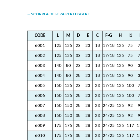
— SCORRI A DESTRA PER LEGGERE
CODE
L
M
D
E
C
F-G
H
I1
6001
125
125
23
23
18
17/18
125
75
6002
125
125
33
23
18
17/18
125
75
6003
140
80
23
23
18
17/18
125
90
6004
140
80
28
23
18
17/18
125
90
6005
150
125
23
23
23
17/18
125
100
6006
150
125
28
23
23
17/18
125
100
6007
150
150
28
28
23
24/25
125
92
6008
150
150
38
28
23
24/25
125
92
6009
175
175
28
28
23
24/25
125
117
1
6010
175
175
38
28
23
24/25
125
117
1