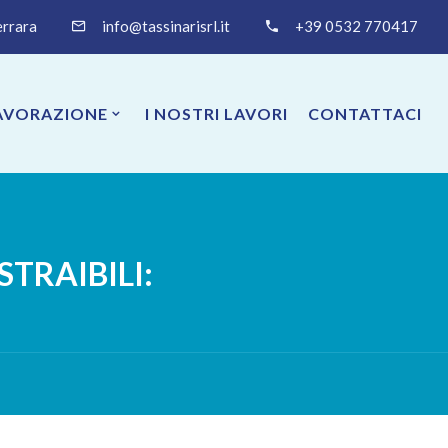
errara
info@tassinarisrl.it
+39 0532 770417
LAVORAZIONE
I NOSTRI LAVORI
CONTATTACI
TRAIBILI: