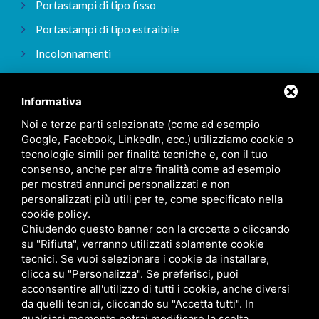
Portastampi di tipo fisso
Portastampi di tipo estraibile
Incolonnamenti
Incolonnamenti ISO
Informativa
Noi e terze parti selezionate (come ad esempio
Home
Google, Facebook, LinkedIn, ecc.) utilizziamo cookie o
tecnologie simili per finalità tecniche e, con il tuo
Chi siamo
consenso, anche per altre finalità come ad esempio
per mostrati annunci personalizzati e non
Tipologie di lavorazione
personalizzati più utili per te, come specificato nella
cookie policy
.
I nostri lavori
Chiudendo questo banner con la crocetta o cliccando
Contattaci
su "Rifiuta", verranno utilizzati solamente cookie
tecnici. Se vuoi selezionare i cookie da installare,
clicca su "Personalizza". Se preferisci, puoi
acconsentire all'utilizzo di tutti i cookie, anche diversi
Cookie Policy
/
Sitemap
/ Questo sito è protetto da Google reCAPTCHA v3,
da quelli tecnici, cliccando su "Accetta tutti". In
Privacy Policy
e
Terms of Service
di Google.
qualsiasi momento potrai modificare la scelta