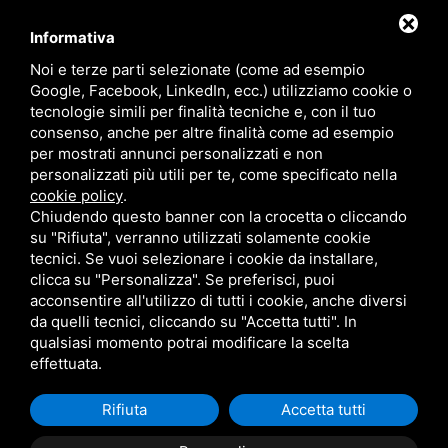
Incolonnamenti ISO
Informativa
Noi e terze parti selezionate (come ad esempio
Home
Google, Facebook, LinkedIn, ecc.) utilizziamo cookie o
tecnologie simili per finalità tecniche e, con il tuo
Chi siamo
consenso, anche per altre finalità come ad esempio
per mostrati annunci personalizzati e non
Tipologie di lavorazione
personalizzati più utili per te, come specificato nella
cookie policy
.
I nostri lavori
Chiudendo questo banner con la crocetta o cliccando
Contattaci
su "Rifiuta", verranno utilizzati solamente cookie
tecnici. Se vuoi selezionare i cookie da installare,
clicca su "Personalizza". Se preferisci, puoi
acconsentire all'utilizzo di tutti i cookie, anche diversi
Cookie Policy
/
Sitemap
/ Questo sito è protetto da Google reCAPTCHA v3,
da quelli tecnici, cliccando su "Accetta tutti". In
Privacy Policy
e
Terms of Service
di Google.
qualsiasi momento potrai modificare la scelta
C.F./P.IVA 02066160389 - Numero REA FE 222990 - Capitale Sociale 11.000,00
effettuata.
euroC.F./P.IVA 02066160389 - Numero REA FE 222990 - Capitale Sociale
11.000,00 euro
Rifiuta
Accetta tutti