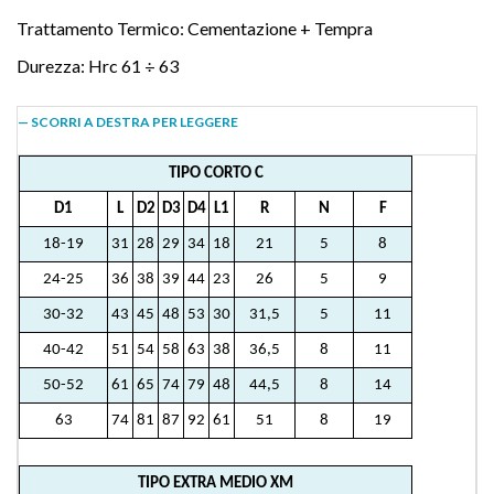
Trattamento Termico: Cementazione + Tempra
Durezza: Hrc 61 ÷ 63
— SCORRI A DESTRA PER LEGGERE
TIPO CORTO C
D1
L
D2
D3
D4
L1
R
N
F
18-19
31
28
29
34
18
21
5
8
24-25
36
38
39
44
23
26
5
9
30-32
43
45
48
53
30
31,5
5
11
40-42
51
54
58
63
38
36,5
8
11
50-52
61
65
74
79
48
44,5
8
14
63
74
81
87
92
61
51
8
19
TIPO EXTRA MEDIO XM